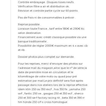
Contrôle embrayage . Disques lisses neufs.
Vérification filtre a air et distribution ok.
Révision et controle partie cycle sur 60 points .
Pas de frais ni de consommables à prévoir .
Reprise possible .
Livraison toute France , tarif entre 180€ et 290€ ttc
selon destination.
Financement avec crédit classique possible via une
banque traditionnelle .
Possibilité de régler 2000€ maximum en 4 x avec cb
et rib .
Dossier photos plus complet sur demande.
Pour les reprises, merci d’envoyer des photos sur
l’adresse mail du magasin,ainsi que le n° de série,la
date de première mise en circulation et le
kilométrage de votre moto ou quad pour pré
estimation par mail.Le prix définitif sera fixé après
passage dans nos ateliers lors de la reprise effective.
idem ktm 250 ou 350 excf , hva 350 fe , yamaha 250
wrf , fantic 250 xe , gasgas 250 et 350 ecf , sherco
250 et 300 se-f factory racing 4t , beta 350 et 390 rr
hm honda 250 crf-x cross homologue