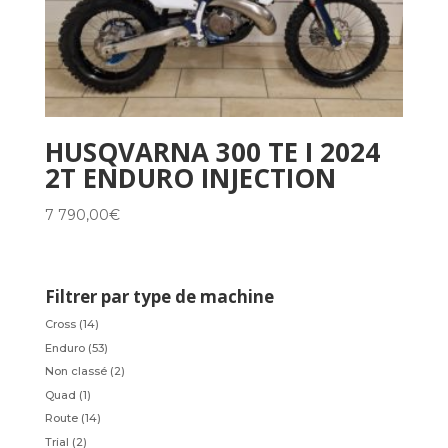
HUSQVARNA 300 TE I 2024
2T ENDURO INJECTION
7 790,00
€
Filtrer par type de machine
Cross
(14)
Enduro
(53)
Non classé
(2)
Quad
(1)
Route
(14)
Trial
(2)