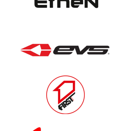
Découvrir
Découvrir
Boutique en ligne