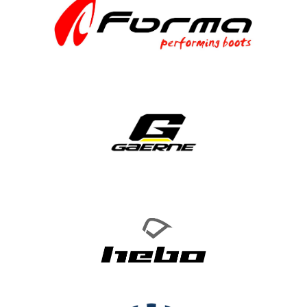
Découvrir
Boutique en ligne
Boutique en ligne