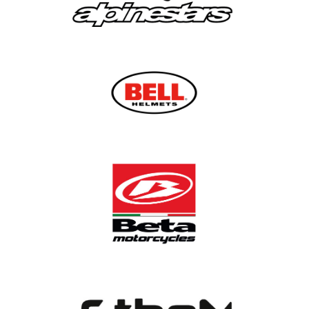
Boutique en ligne
Boutique en ligne