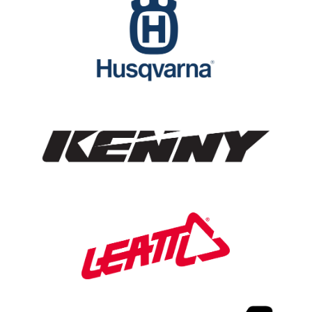
Boutique en ligne
Boutique en ligne
Boutique en ligne