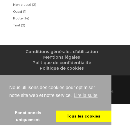
Non classé
(2)
Quad
(1)
Route
(14)
Trial
(2)
Conditions générales d’utilisation
Mentions légales
Politique de confidentialité
Politique de cookies
Nous utilisons des cookies pour optimiser
Atomic Moto 2019 - Concessionnaire motos et
notre site web et notre service.
Lire la suite
quads à Guéret (23)
Fonctionnels
Tous les cookies
uniquement